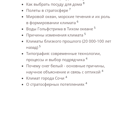
8
Как выбрать посуду для дома
7
Полеты в стратосфере
Мировой океан, морские течения и их роль
6
в формировании климата
5
Воды Гольфстрима в Тихом океане
5
Причины изменения климата
Климаты близкого прошлого (20 000-100 лет
5
назад)
Типография: современные технологии,
4
процессы и выбор подрядчика
Почему снег белый - основные причины,
4
научное объяснение и связь с оптикой
4
Климат города Сочи
4
О стратосферных потеплениях