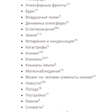
13
Атмосферные фронты
19
Бури
9
Воздушный океан
22
Динамика атмосферы
494
Естествознание
113
Земля
18
Испарение и конденсация
5
Катастрофы
241
Климат
2477
Климаты
6
Климаты Земли
18
Метеонаблюдения
21
Может ли человек изменить климат
250
Новости
16
Погода
17
Постройки
4
Разное
1
Сновасти
4