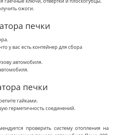
 гаечные ключи, отвертки и плоскогубцы.
олучить ожоги.
иатора печки
ора.
что у вас есть контейнер для сбора
узову автомобиля.
 автомобиля.
атора печки
репите гайками.
шую герметичность соединений.
мендуется проверить систему отопления на