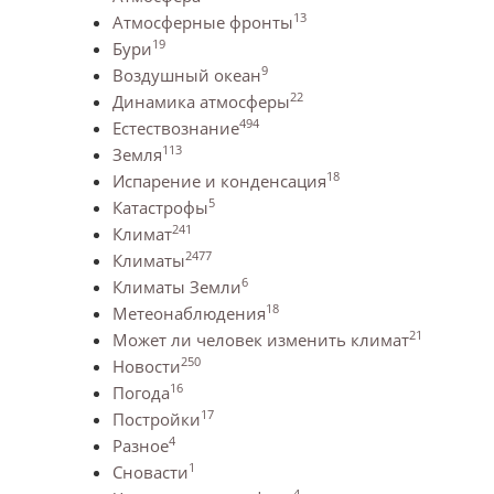
13
Атмосферные фронты
19
Бури
9
Воздушный океан
22
Динамика атмосферы
494
Естествознание
113
Земля
18
Испарение и конденсация
5
Катастрофы
241
Климат
2477
Климаты
6
Климаты Земли
18
Метеонаблюдения
21
Может ли человек изменить климат
250
Новости
16
Погода
17
Постройки
4
Разное
1
Сновасти
4