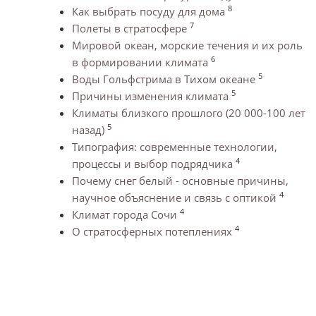
8
Как выбрать посуду для дома
7
Полеты в стратосфере
Мировой океан, морские течения и их роль
6
в формировании климата
5
Воды Гольфстрима в Тихом океане
5
Причины изменения климата
Климаты близкого прошлого (20 000-100 лет
5
назад)
Типография: современные технологии,
4
процессы и выбор подрядчика
Почему снег белый - основные причины,
4
научное объяснение и связь с оптикой
4
Климат города Сочи
4
О стратосферных потеплениях