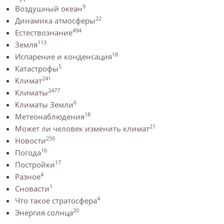
9
Воздушный океан
22
Динамика атмосферы
494
Естествознание
113
Земля
18
Испарение и конденсация
5
Катастрофы
241
Климат
2477
Климаты
6
Климаты Земли
18
Метеонаблюдения
21
Может ли человек изменить климат
250
Новости
16
Погода
17
Постройки
4
Разное
1
Сновасти
4
Что такое стратосфера
20
Энергия солнца