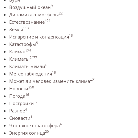
9
Воздушный океан
22
Динамика атмосферы
494
Естествознание
113
Земля
18
Испарение и конденсация
5
Катастрофы
241
Климат
2477
Климаты
6
Климаты Земли
18
Метеонаблюдения
21
Может ли человек изменить климат
250
Новости
16
Погода
17
Постройки
4
Разное
1
Сновасти
4
Что такое стратосфера
20
Энергия солнца