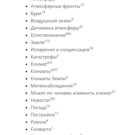
13
Атмосферные фронты
19
Бури
9
Воздушный океан
22
Динамика атмосферы
494
Естествознание
113
Земля
18
Испарение и конденсация
5
Катастрофы
241
Климат
2477
Климаты
6
Климаты Земли
18
Метеонаблюдения
21
Может ли человек изменить климат
250
Новости
16
Погода
17
Постройки
4
Разное
1
Сновасти
4