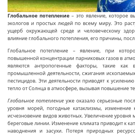
Глобальное потепление
– это явление, которое в
экологов и простых людей по всему миру. Это рас
ущерб окружающей среде и человеческому здоро
влияние глобального потепления, его причины, пос
Глобальное потепление – явление, при котор
повышенной концентрации парниковых газов в атм
являются антропогенные факторы, такие как 
промышленной деятельности, сжигания ископаемых
пестицидов. Эти деятельности приводят к усилению
тепло от Солнца в атмосфере, вызывая повышение те
Глобальное потепление
уже оказало серьезные посл
уровня морей, погодные катаклизмы, изменение 
исчезновение видов животных. Увеличение уровня м
береговые линии. Изменение климата приводит к кат
наводнения и засухи. Потеря природных ресурс