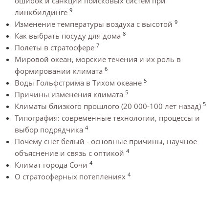
ошибок и санкций поисковых систем при
9
линкбилдинге
9
Изменение температуры воздуха с высотой
8
Как выбрать посуду для дома
7
Полеты в стратосфере
Мировой океан, морские течения и их роль в
6
формировании климата
5
Воды Гольфстрима в Тихом океане
5
Причины изменения климата
5
Климаты близкого прошлого (20 000-100 лет назад)
Типография: современные технологии, процессы и
4
выбор подрядчика
Почему снег белый - основные причины, научное
4
объяснение и связь с оптикой
4
Климат города Сочи
4
О стратосферных потеплениях