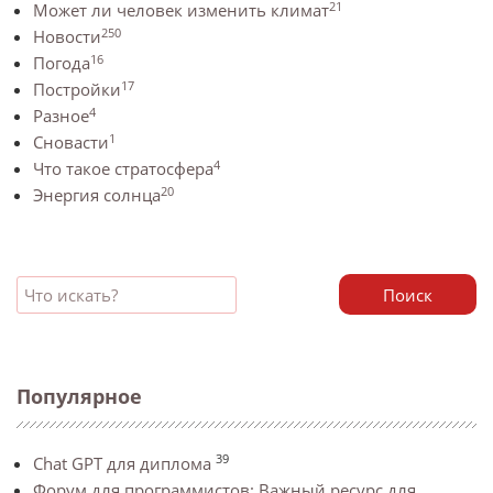
21
Может ли человек изменить климат
250
Новости
16
Погода
17
Постройки
4
Разное
1
Сновасти
4
Что такое стратосфера
20
Энергия солнца
Поиск
Популярное
39
Chat GPT для диплома
Форум для программистов: Важный ресурс для