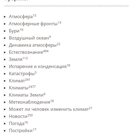
15
Атмосфера
13
Атмосферные фронты
19
Бури
9
Воздушный океан
22
Динамика атмосферы
494
Естествознание
113
Земля
18
Испарение и конденсация
5
Катастрофы
241
Климат
2477
Климаты
6
Климаты Земли
18
Метеонаблюдения
21
Может ли человек изменить климат
250
Новости
16
Погода
17
Постройки