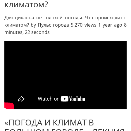
климатом?
Для циклона нет плохой погоды. Что происходит с
климатом? by Пульс города 5,270 views 1 year ago 8
minutes, 22 seconds
«ПОГОДА И КЛИМАТ В