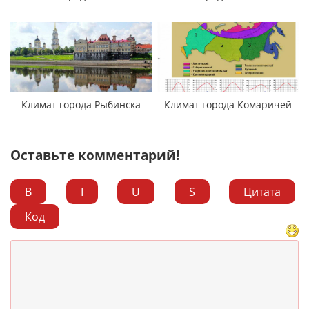
Климат города Рыбинска
Климат города Комаричей
Оставьте комментарий!
B
I
U
S
Цитата
Код