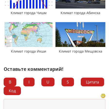
Климат города Чишм
Климат города Абинска
Климат города Икши
Климат города Мещовска
Оставьте комментарий!
B
I
U
S
Цитата
Код