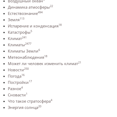
Воздушный океан
22
Динамика атмосферы
494
Естествознание
113
Земля
18
Испарение и конденсация
5
Катастрофы
241
Климат
2477
Климаты
6
Климаты Земли
18
Метеонаблюдения
21
Может ли человек изменить климат
250
Новости
16
Погода
17
Постройки
4
Разное
1
Сновасти
4
Что такое стратосфера
20
Энергия солнца