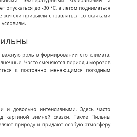
льными температурными колебаниями и
 опускаться до -30 °C, а летом подниматься
де жители привыкли справляться со скачками
 условиям.
Пильны
 важную роль в формировании его климата.
солнечные. Часто сменяются периоды морозов
биться к постоянно меняющимся погодным
и и довольно интенсивными. Здесь часто
од картиной зимней сказки. Также Пильны
вляют природу и придают особую атмосферу