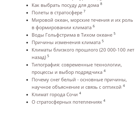
8
Как выбрать посуду для дома
7
Полеты в стратосфере
Мировой океан, морские течения и их роль
6
в формировании климата
5
Воды Гольфстрима в Тихом океане
5
Причины изменения климата
Климаты близкого прошлого (20 000-100 лет
5
назад)
Типография: современные технологии,
4
процессы и выбор подрядчика
Почему снег белый - основные причины,
4
научное объяснение и связь с оптикой
4
Климат города Сочи
4
О стратосферных потеплениях