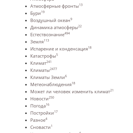
13
Атмосферные фронты
19
Бури
9
Воздушный океан
22
Динамика атмосферы
494
Естествознание
113
Земля
18
Испарение и конденсация
5
Катастрофы
241
Климат
2477
Климаты
6
Климаты Земли
18
Метеонаблюдения
21
Может ли человек изменить климат
250
Новости
16
Погода
17
Постройки
4
Разное
1
Сновасти
4