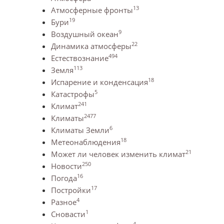
13
Атмосферные фронты
19
Бури
9
Воздушный океан
22
Динамика атмосферы
494
Естествознание
113
Земля
18
Испарение и конденсация
5
Катастрофы
241
Климат
2477
Климаты
6
Климаты Земли
18
Метеонаблюдения
21
Может ли человек изменить климат
250
Новости
16
Погода
17
Постройки
4
Разное
1
Сновасти
4