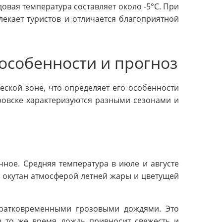
довая температура составляет около -5°С. При
лекает туристов и отличается благоприятной
 особенности и прогноз
ской зоне, что определяет его особенности
ровске характеризуются разными сезонами и
ное. Средняя температура в июле и августе
ск окутан атмосферой летней жары и цветущей
кратковременными грозовыми дождями. Это
в то же время дождь привносит свежесть и