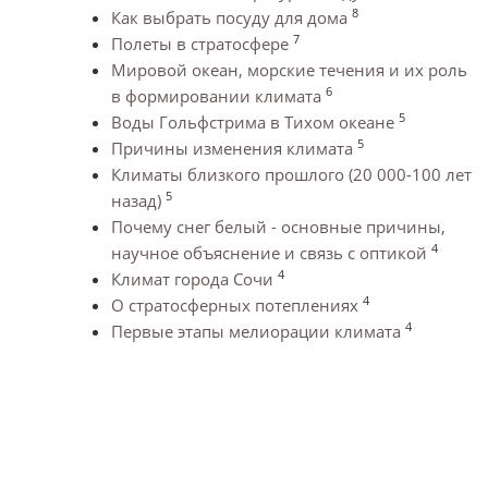
8
Как выбрать посуду для дома
7
Полеты в стратосфере
Мировой океан, морские течения и их роль
6
в формировании климата
5
Воды Гольфстрима в Тихом океане
5
Причины изменения климата
Климаты близкого прошлого (20 000-100 лет
5
назад)
Почему снег белый - основные причины,
4
научное объяснение и связь с оптикой
4
Климат города Сочи
4
О стратосферных потеплениях
4
Первые этапы мелиорации климата