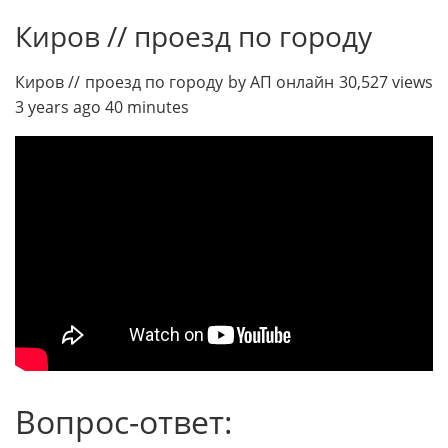
Киров // проезд по городу
Киров // проезд по городу by АП онлайн 30,527 views
3 years ago 40 minutes
Вопрос-ответ: