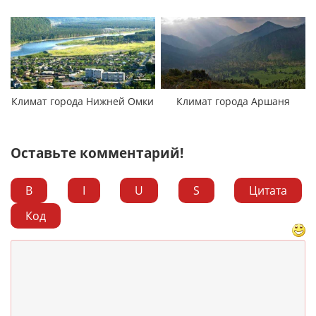
Климат города Нижней Омки
Климат города Аршаня
Оставьте комментарий!
B
I
U
S
Цитата
Код