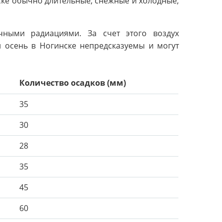
ке обычно длительные, снежные и холодные,
чными радиациями. За счет этого воздух
и осень в Ногинске непредсказуемы и могут
Количество осадков (мм)
35
30
28
35
45
60