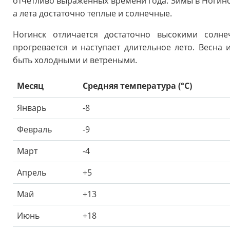
отчетливо выраженных времени года. Зимы в Ногинс
а лета достаточно теплые и солнечные.
Ногинск отличается достаточно высокими солне
прогревается и наступает длительное лето. Весна 
быть холодными и ветреными.
Месяц
Средняя температура (°C)
Январь
-8
Февраль
-9
Март
-4
Апрель
+5
Май
+13
Июнь
+18