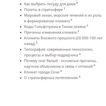
8
Как выбрать посуду для дома
7
Полеты в стратосфере
Мировой океан, морские течения и их роль
6
в формировании климата
5
Воды Гольфстрима в Тихом океане
5
Причины изменения климата
Климаты близкого прошлого (20 000-100 лет
5
назад)
Типография: современные технологии,
4
процессы и выбор подрядчика
Почему снег белый - основные причины,
4
научное объяснение и связь с оптикой
4
Климат города Сочи
4
О стратосферных потеплениях