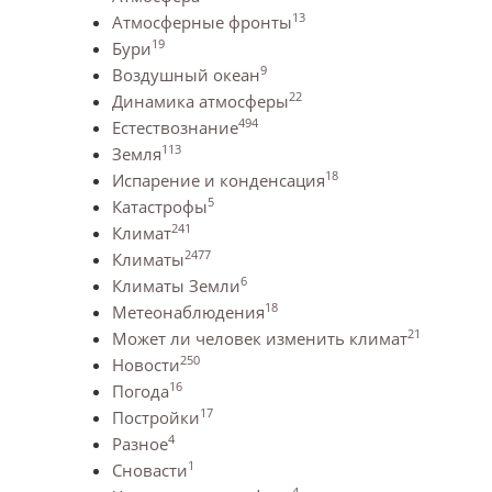
13
Атмосферные фронты
19
Бури
9
Воздушный океан
22
Динамика атмосферы
494
Естествознание
113
Земля
18
Испарение и конденсация
5
Катастрофы
241
Климат
2477
Климаты
6
Климаты Земли
18
Метеонаблюдения
21
Может ли человек изменить климат
250
Новости
16
Погода
17
Постройки
4
Разное
1
Сновасти
4