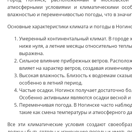
атмосферными условиями и климатическими особ
влажностью и переменчивостью погоды, что в значи
Основные характеристики климата и погоды в Ногинс
Умеренный континентальный климат. В городе 
ниже нуля, а летние месяцы относительно тепл
выражена.
Сильное влияние прибрежных ветров. Располож
влияет на характер ветров, создавая изменчиву
Высокая влажность. Близость к водоемам сказыв
особенно в летний период.
Частые осадки. Ногинск получает достаточно бо
Особенно активными являются осадки весной и
Переменчивая погода. В Ногинске часто наблю
такие как смена температуры и атмосферного да
Все эти климатические условия создают своеобра
должны быть готовы к изменению погоды и иметь п