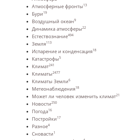
13
Атмосферные фронты
19
Бури
9
Воздушный океан
22
Динамика атмосферы
494
Естествознание
113
Земля
18
Испарение и конденсация
5
Катастрофы
241
Климат
2477
Климаты
6
Климаты Земли
18
Метеонаблюдения
21
Может ли человек изменить климат
250
Новости
16
Погода
17
Постройки
4
Разное
1
Сновасти
4