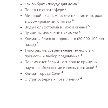
8
Как выбрать посуду для дома
7
Полеты в стратосфере
Мировой океан, морские течения и их роль
6
в формировании климата
5
Воды Гольфстрима в Тихом океане
5
Причины изменения климата
Климаты близкого прошлого (20 000-100 лет
5
назад)
Типография: современные технологии,
4
процессы и выбор подрядчика
Почему снег белый - основные причины,
4
научное объяснение и связь с оптикой
4
Климат города Сочи
4
О стратосферных потеплениях