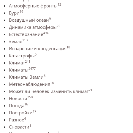
13
Атмосферные фронты
19
Бури
9
Воздушный океан
22
Динамика атмосферы
494
Естествознание
113
Земля
18
Испарение и конденсация
5
Катастрофы
241
Климат
2477
Климаты
6
Климаты Земли
18
Метеонаблюдения
21
Может ли человек изменить климат
250
Новости
16
Погода
17
Постройки
4
Разное
1
Сновасти
4