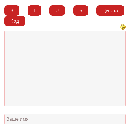
B
I
U
S
Цитата
Код