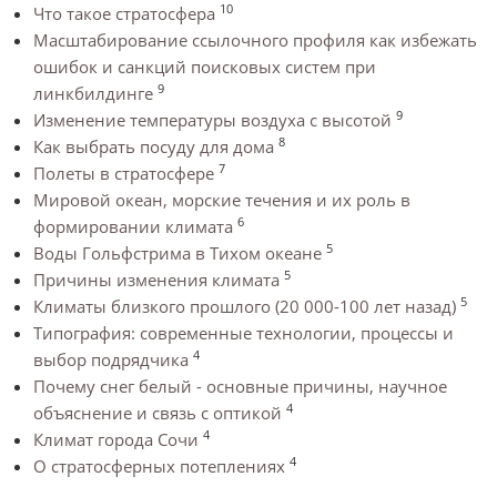
10
Что такое стратосфера
Масштабирование ссылочного профиля как избежать
ошибок и санкций поисковых систем при
9
линкбилдинге
9
Изменение температуры воздуха с высотой
8
Как выбрать посуду для дома
7
Полеты в стратосфере
Мировой океан, морские течения и их роль в
6
формировании климата
5
Воды Гольфстрима в Тихом океане
5
Причины изменения климата
5
Климаты близкого прошлого (20 000-100 лет назад)
Типография: современные технологии, процессы и
4
выбор подрядчика
Почему снег белый - основные причины, научное
4
объяснение и связь с оптикой
4
Климат города Сочи
4
О стратосферных потеплениях