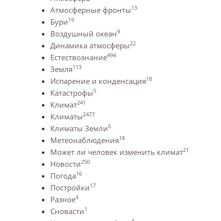
13
Атмосферные фронты
19
Бури
9
Воздушный океан
22
Динамика атмосферы
494
Естествознание
113
Земля
18
Испарение и конденсация
5
Катастрофы
241
Климат
2477
Климаты
6
Климаты Земли
18
Метеонаблюдения
21
Может ли человек изменить климат
250
Новости
16
Погода
17
Постройки
4
Разное
1
Сновасти
4