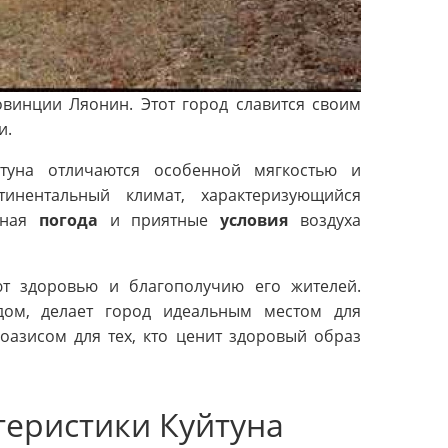
овинции Ляонин. Этот город славится своим
и.
туна отличаются особенной мягкостью и
инентальный климат, характеризующийся
пная
погода
и приятные
условия
воздуха
ют здоровью и благополучию его жителей.
дом, делает город идеальным местом для
оазисом для тех, кто ценит здоровый образ
теристики Куйтуна