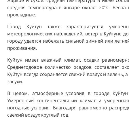
жаркое и сухое: средняя температура в июле соста
средняя температура в январе около -20°C. Весна 
прохладные.
Город Куйтун также характеризуется умерен
метеорологических наблюдений, ветер в Куйтуне дос
городу удается избежать сильной зимней или летней
проживания.
Куйтун имеет влажный климат, осадки равномерн
Среднегодовое количество осадков составляет ок
Куйтун всегда сохраняется свежий воздух и зелень, 
засухи.
В целом, атмосферные условия в городе Куйтун
Умеренный континентальный климат и умеренная
погодные условия. Благодаря равномерно распред
свежий воздух круглый год.