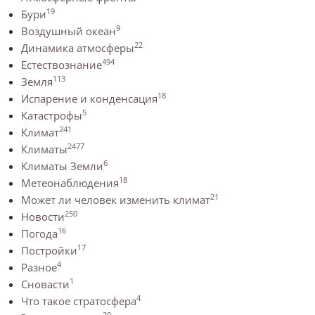
19
Бури
9
Воздушный океан
22
Динамика атмосферы
494
Естествознание
113
Земля
18
Испарение и конденсация
5
Катастрофы
241
Климат
2477
Климаты
6
Климаты Земли
18
Метеонаблюдения
21
Может ли человек изменить климат
250
Новости
16
Погода
17
Постройки
4
Разное
1
Сновасти
4
Что такое стратосфера
20