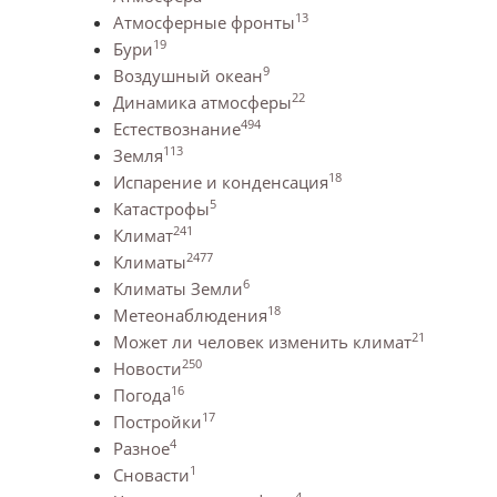
13
Атмосферные фронты
19
Бури
9
Воздушный океан
22
Динамика атмосферы
494
Естествознание
113
Земля
18
Испарение и конденсация
5
Катастрофы
241
Климат
2477
Климаты
6
Климаты Земли
18
Метеонаблюдения
21
Может ли человек изменить климат
250
Новости
16
Погода
17
Постройки
4
Разное
1
Сновасти
4