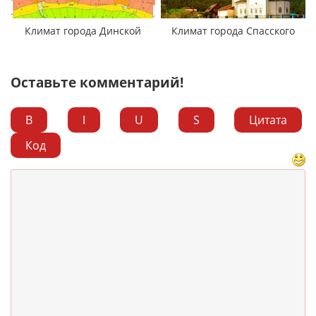
Климат города Динской
Климат города Спасского
Оставьте комментарий!
B
I
U
S
Цитата
Код