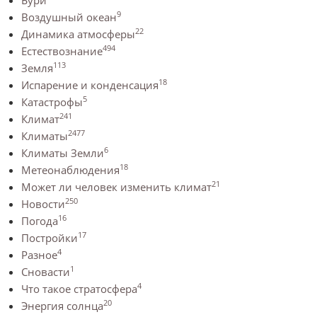
Бури
9
Воздушный океан
22
Динамика атмосферы
494
Естествознание
113
Земля
18
Испарение и конденсация
5
Катастрофы
241
Климат
2477
Климаты
6
Климаты Земли
18
Метеонаблюдения
21
Может ли человек изменить климат
250
Новости
16
Погода
17
Постройки
4
Разное
1
Сновасти
4
Что такое стратосфера
20
Энергия солнца