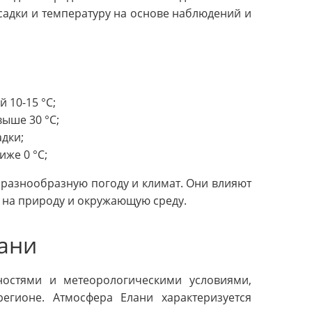
адки и температуру на основе наблюдений и
 10-15 °C;
выше 30 °C;
дки;
иже 0 °C;
 разнообразную погоду и климат. Они влияют
е на природу и окружающую среду.
лани
ностями и метеорологическими условиями,
егионе. Атмосфера Елани характеризуется