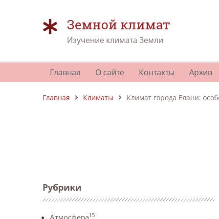
Земной климат
Изучение климата Земли
Главная
О сайте
Контакты
Архив
Главная
Климаты
Климат города Елани: особ
Рубрики
15
Атмосфера