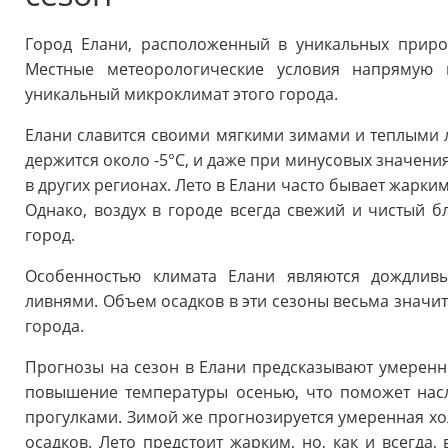
Город Елани, расположенный в уникальных приро
Местные метеорологические условия напрямую 
уникальный микроклимат этого города.
Елани славится своими мягкими зимами и теплыми л
держится около -5°C, и даже при минусовых значения
в других регионах. Лето в Елани часто бывает жарким
Однако, воздух в городе всегда свежий и чистый б
город.
Особенностью климата Елани являются дождлив
ливнями. Объем осадков в эти сезоны весьма значит
города.
Прогнозы на сезон в Елани предсказывают умерен
повышение температуры осенью, что поможет нас
прогулками. Зимой же прогнозируется умеренная х
осадков. Лето предстоит жарким, но, как и всегда,