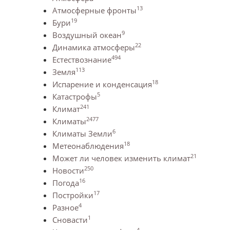
13
Атмосферные фронты
19
Бури
9
Воздушный океан
22
Динамика атмосферы
494
Естествознание
113
Земля
18
Испарение и конденсация
5
Катастрофы
241
Климат
2477
Климаты
6
Климаты Земли
18
Метеонаблюдения
21
Может ли человек изменить климат
250
Новости
16
Погода
17
Постройки
4
Разное
1
Сновасти
4