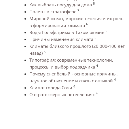
8
Как выбрать посуду для дома
7
Полеты в стратосфере
Мировой океан, морские течения и их роль
6
в формировании климата
5
Воды Гольфстрима в Тихом океане
5
Причины изменения климата
Климаты близкого прошлого (20 000-100 лет
5
назад)
Типография: современные технологии,
4
процессы и выбор подрядчика
Почему снег белый - основные причины,
4
научное объяснение и связь с оптикой
4
Климат города Сочи
4
О стратосферных потеплениях