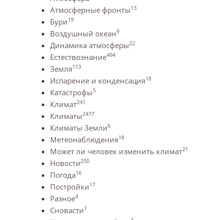
13
Атмосферные фронты
19
Бури
9
Воздушный океан
22
Динамика атмосферы
494
Естествознание
113
Земля
18
Испарение и конденсация
5
Катастрофы
241
Климат
2477
Климаты
6
Климаты Земли
18
Метеонаблюдения
21
Может ли человек изменить климат
250
Новости
16
Погода
17
Постройки
4
Разное
1
Сновасти
4