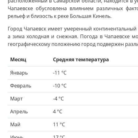
расположенный в Самарской области, находится в у
Чапаевске обусловлена влиянием различных факто
рельеф и близость к реке Большая Кинель.
Город Чапаевск имеет умеренный континентальный к
а зима холодная и снежная. Погода в Чапаевске м
географическому положению город подвержен разл
Месяц
Средняя температура
Январь
-11 °C
Февраль
-10 °C
Март
-4 °C
Апрель
4 °C
Май
11 °C
Июнь
17 °C