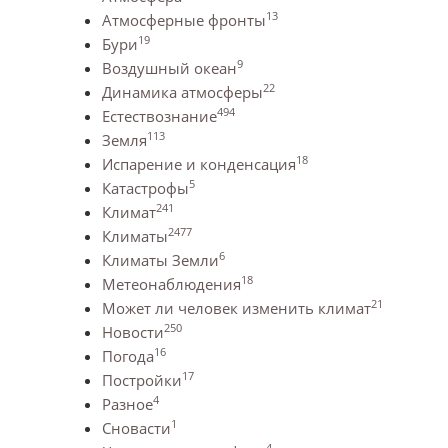
13
Атмосферные фронты
19
Бури
9
Воздушный океан
22
Динамика атмосферы
494
Естествознание
113
Земля
18
Испарение и конденсация
5
Катастрофы
241
Климат
2477
Климаты
6
Климаты Земли
18
Метеонаблюдения
21
Может ли человек изменить климат
250
Новости
16
Погода
17
Постройки
4
Разное
1
Сновасти
4