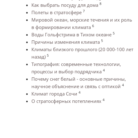
8
Как выбрать посуду для дома
7
Полеты в стратосфере
Мировой океан, морские течения и их роль
6
в формировании климата
5
Воды Гольфстрима в Тихом океане
5
Причины изменения климата
Климаты близкого прошлого (20 000-100 лет
5
назад)
Типография: современные технологии,
4
процессы и выбор подрядчика
Почему снег белый - основные причины,
4
научное объяснение и связь с оптикой
4
Климат города Сочи
4
О стратосферных потеплениях