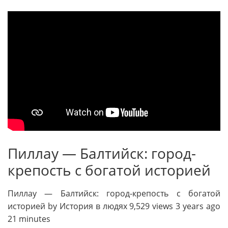
Пиллау — Балтийск: город-
крепость с богатой историей
Пиллау — Балтийск: город-крепость с богатой
историей by История в людях 9,529 views 3 years ago
21 minutes