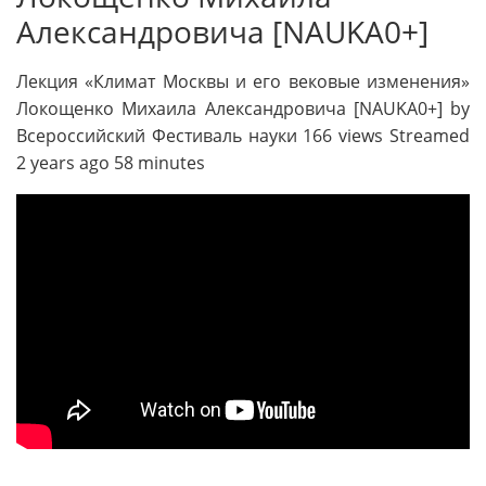
Александровича [NAUKA0+]
Лекция «Климат Москвы и его вековые изменения»
Локощенко Михаила Александровича [NAUKA0+] by
Всероссийский Фестиваль науки 166 views Streamed
2 years ago 58 minutes