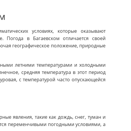
ом
матических условиях, которые оказывают
е. Погода в Багаевском отличается своей
лючая географическое положение, природные
енными летними температурами и холодными
лнечное, средняя температура в этот период
суровая, с температурой часто опускающейся
ые явления, такие как дождь, снег, туман и
ются переменчивыми погодными условиями, а