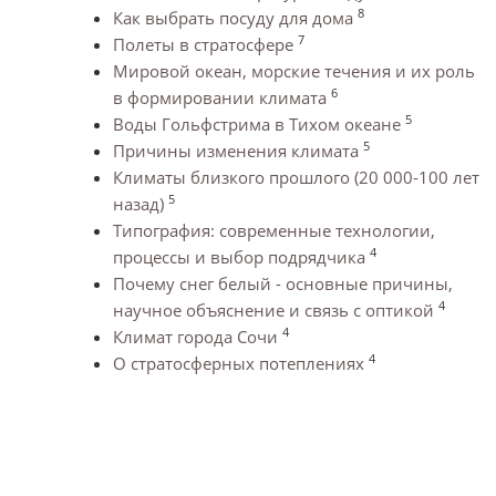
8
Как выбрать посуду для дома
7
Полеты в стратосфере
Мировой океан, морские течения и их роль
6
в формировании климата
5
Воды Гольфстрима в Тихом океане
5
Причины изменения климата
Климаты близкого прошлого (20 000-100 лет
5
назад)
Типография: современные технологии,
4
процессы и выбор подрядчика
Почему снег белый - основные причины,
4
научное объяснение и связь с оптикой
4
Климат города Сочи
4
О стратосферных потеплениях