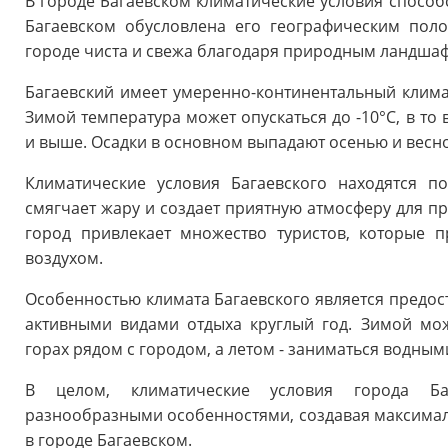
В городе Багаевском климатические условия способ
Багаевском обусловлена его географическим пол
городе чиста и свежа благодаря природным ландша
Багаевский имеет умеренно-континентальный клим
Зимой температура может опускаться до -10°С, в то
и выше. Осадки в основном выпадают осенью и весной
Климатические условия Багаевского находятся 
смягчает жару и создает приятную атмосферу для пр
город привлекает множество туристов, которые 
воздухом.
Особенностью климата Багаевского является предос
активными видами отдыха круглый год. Зимой м
горах рядом с городом, а летом - заниматься водным
В целом, климатические условия города Ба
разнообразными особенностями, создавая максимал
в городе Багаевском.