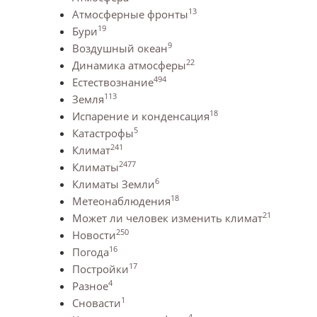
13
Атмосферные фронты
19
Бури
9
Воздушный океан
22
Динамика атмосферы
494
Естествознание
113
Земля
18
Испарение и конденсация
5
Катастрофы
241
Климат
2477
Климаты
6
Климаты Земли
18
Метеонаблюдения
21
Может ли человек изменить климат
250
Новости
16
Погода
17
Постройки
4
Разное
1
Сновасти
4