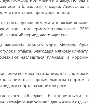
ствуют комфортной жизни и отдыху. Погода в
ожением и близостью к морю. Атмосфера в
фтам и отсутствию промышленности.
ат с прохладными зимами и теплыми летами.
 время как летом термометр показывает +25°С
, в зимний период часто идет снег.
под влиянием Черного моря. Морской бриз
огулок и отдыха. Благодаря мягкому климату,
приезжают насладиться пляжами и морским
тавление возможности заниматься спортом и
ожно заниматься горным лыжным спортом в
и видами спорта на море или реке.
гаевского обладают благоприятными и
ьно комфортные условия для жизни и отдыха