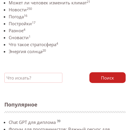
21
Может ли человек изменить климат
250
Новости
16
Погода
17
Постройки
4
Разное
1
Сновасти
4
Что такое стратосфера
20
Энергия солнца
Поиск
Популярное
39
Chat GPT для диплома
Форум для программистов: Важный ресурс для