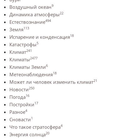
9
Воздушный океан
22
Динамика атмосферы
494
Естествознание
113
Земля
18
Испарение и конденсация
5
Катастрофы
241
Климат
2477
Климаты
6
Климаты Земли
18
Метеонаблюдения
21
Может ли человек изменить климат
250
Новости
16
Погода
17
Постройки
4
Разное
1
Сновасти
4
Что такое стратосфера
20
Энергия солнца