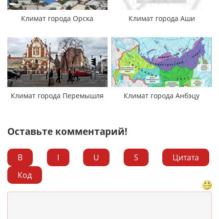
Климат города Орска
Климат города Аши
Климат города Перемышля
Климат города Анбэцу
Оставьте комментарий!
B
I
U
S
Цитата
Код