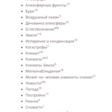
13
Атмосферные фронты
19
Бури
9
Воздушный океан
22
Динамика атмосферы
494
Естествознание
113
Земля
18
Испарение и конденсация
5
Катастрофы
241
Климат
2477
Климаты
6
Климаты Земли
18
Метеонаблюдения
21
Может ли человек изменить климат
250
Новости
16
Погода
17
Постройки
4
Разное
1
Сновасти
4