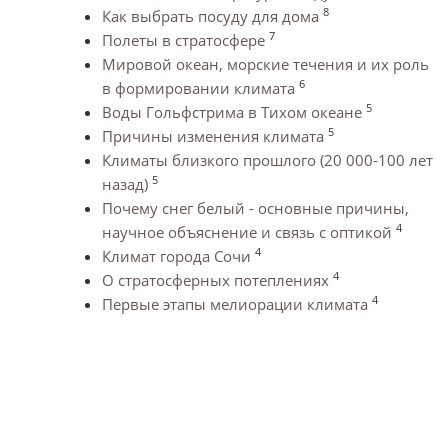
8
Как выбрать посуду для дома
7
Полеты в стратосфере
Мировой океан, морские течения и их роль
6
в формировании климата
5
Воды Гольфстрима в Тихом океане
5
Причины изменения климата
Климаты близкого прошлого (20 000-100 лет
5
назад)
Почему снег белый - основные причины,
4
научное объяснение и связь с оптикой
4
Климат города Сочи
4
О стратосферных потеплениях
4
Первые этапы мелиорации климата