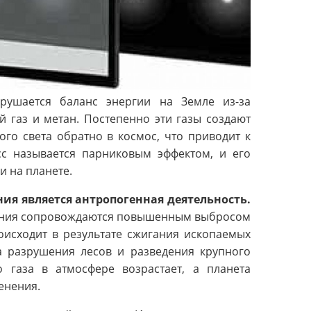
арушается баланс энергии на Земле из-за
й газ и метан. Постепенно эти газы создают
го света обратно в космос, что приводит к
сс называется парниковым эффектом, и его
и на планете.
ия является антропогенная деятельность.
ления сопровождаются повышенным выбросом
оисходит в результате сжигания ископаемых
-за разрушения лесов и разведения крупного
го газа в атмосфере возрастает, а планета
енения.