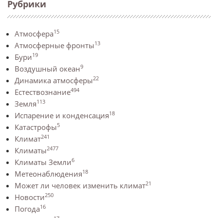
Рубрики
15
Атмосфера
13
Атмосферные фронты
19
Бури
9
Воздушный океан
22
Динамика атмосферы
494
Естествознание
113
Земля
18
Испарение и конденсация
5
Катастрофы
241
Климат
2477
Климаты
6
Климаты Земли
18
Метеонаблюдения
21
Может ли человек изменить климат
250
Новости
16
Погода