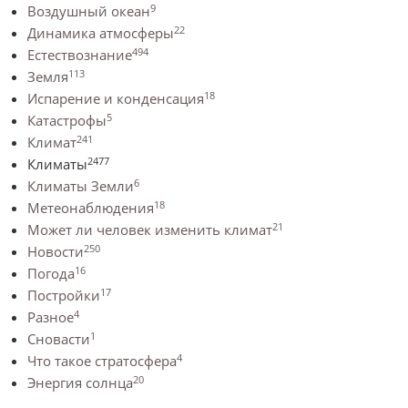
9
Воздушный океан
22
Динамика атмосферы
494
Естествознание
113
Земля
18
Испарение и конденсация
5
Катастрофы
241
Климат
2477
Климаты
6
Климаты Земли
18
Метеонаблюдения
21
Может ли человек изменить климат
250
Новости
16
Погода
17
Постройки
4
Разное
1
Сновасти
4
Что такое стратосфера
20
Энергия солнца