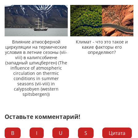
Влияние атмосферной
Климат - что это такое и
циркуляции на термические
какие факторы его
условия в летние сезоны (vii-
определяют?
viii) в калипсобиене
(западный шпицберген) (The
influence of atmospheric
circulation on thermic
conditions in summer
seasons (vii-viii) in
calypsobyen (western
spitsbergen))
Оставьте комментарий!
B
I
U
S
Цитата