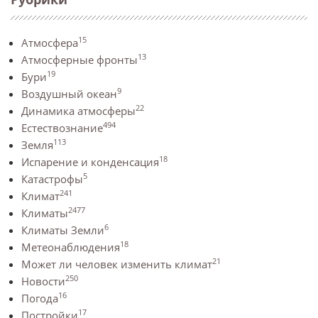
15
Атмосфера
13
Атмосферные фронты
19
Бури
9
Воздушный океан
22
Динамика атмосферы
494
Естествознание
113
Земля
18
Испарение и конденсация
5
Катастрофы
241
Климат
2477
Климаты
6
Климаты Земли
18
Метеонаблюдения
21
Может ли человек изменить климат
250
Новости
16
Погода
17
Постройки