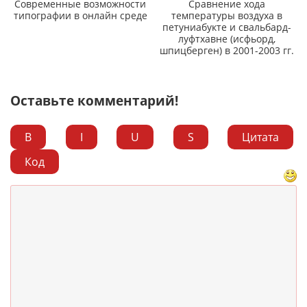
Современные возможности
Сравнение хода
типографии в онлайн среде
температуры воздуха в
петуниабукте и свальбард-
луфтхавне (исфьорд,
шпицберген) в 2001-2003 гг.
Оставьте комментарий!
B
I
U
S
Цитата
Код