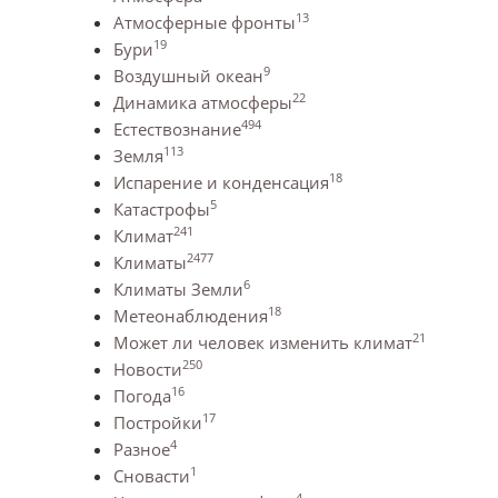
13
Атмосферные фронты
19
Бури
9
Воздушный океан
22
Динамика атмосферы
494
Естествознание
113
Земля
18
Испарение и конденсация
5
Катастрофы
241
Климат
2477
Климаты
6
Климаты Земли
18
Метеонаблюдения
21
Может ли человек изменить климат
250
Новости
16
Погода
17
Постройки
4
Разное
1
Сновасти
4