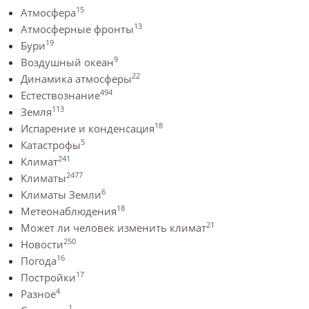
15
Атмосфера
13
Атмосферные фронты
19
Бури
9
Воздушный океан
22
Динамика атмосферы
494
Естествознание
113
Земля
18
Испарение и конденсация
5
Катастрофы
241
Климат
2477
Климаты
6
Климаты Земли
18
Метеонаблюдения
21
Может ли человек изменить климат
250
Новости
16
Погода
17
Постройки
4
Разное
1