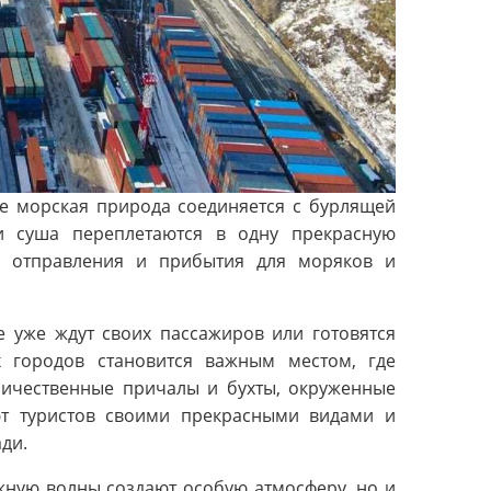
де морская природа соединяется с бурлящей
 и суша переплетаются в одну прекрасную
й отправления и прибытия для моряков и
е уже ждут своих пассажиров или готовятся
х городов становится важным местом, где
личественные причалы и бухты, окруженные
ют туристов своими прекрасными видами и
ди.
ежную волны создают особую атмосферу, но и