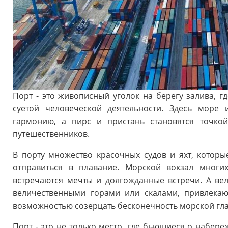
Порт - это живописный уголок на берегу залива, г
суетой человеческой деятельности. Здесь море
гармонию, а пирс и пристань становятся точко
путешественников.
В порту множество красочных судов и яхт, которы
отправиться в плавание. Морской вокзал многи
встречаются мечты и долгожданные встречи. А ве
величественными горами или скалами, привлека
возможностью созерцать бесконечность морской гла
Порт - это не только место, где бьющиеся о набер