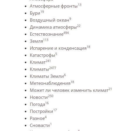
13
Атмосферные фронты
19
Бури
9
Воздушный океан
22
Динамика атмосферы
494
Естествознание
113
Земля
18
Испарение и конденсация
5
Катастрофы
241
Климат
2477
Климаты
6
Климаты Земли
18
Метеонаблюдения
21
Может ли человек изменить климат
250
Новости
16
Погода
17
Постройки
4
Разное
1
Сновасти
4