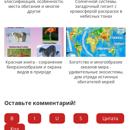
классификация, особенности,
Солнечной системы,
места обитания и многое
загадочный гигант с
другое
хромосферой раскраски в
небесных тонах
Красная книга - сохранение
Богатство и многообразие
биоразнообразия и охрана
океанов мира -
видов в природе
удивительные экосистемы,
дом отряда истинных
обитателей морей
Оставьте комментарий!
B
I
U
S
Цитата
Код