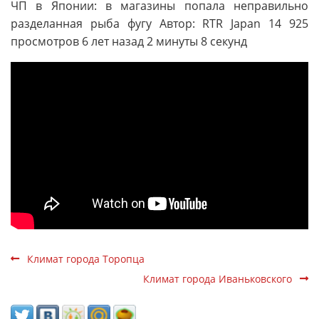
ЧП в Японии: в магазины попала неправильно
разделанная рыба фугу Автор: RTR Japan 14 925
просмотров 6 лет назад 2 минуты 8 секунд
Климат города Торопца
Климат города Иваньковского