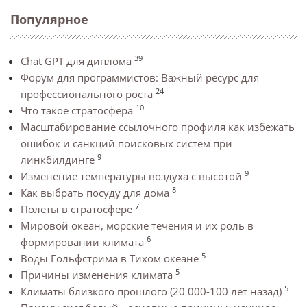
Популярное
39
Chat GPT для диплома
Форум для программистов: Важный ресурс для
24
профессионального роста
10
Что такое стратосфера
Масштабирование ссылочного профиля как избежать
ошибок и санкций поисковых систем при
9
линкбилдинге
9
Изменение температуры воздуха с высотой
8
Как выбрать посуду для дома
7
Полеты в стратосфере
Мировой океан, морские течения и их роль в
6
формировании климата
5
Воды Гольфстрима в Тихом океане
5
Причины изменения климата
5
Климаты близкого прошлого (20 000-100 лет назад)