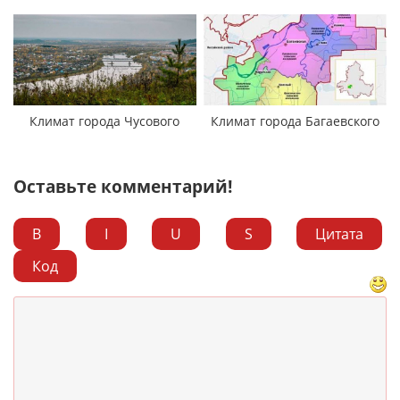
Климат города Чусового
Климат города Багаевского
Оставьте комментарий!
B
I
U
S
Цитата
Код