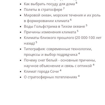
8
Как выбрать посуду для дома
7
Полеты в стратосфере
Мировой океан, морские течения и их роль
6
в формировании климата
5
Воды Гольфстрима в Тихом океане
5
Причины изменения климата
Климаты близкого прошлого (20 000-100 лет
5
назад)
Типография: современные технологии,
4
процессы и выбор подрядчика
Почему снег белый - основные причины,
4
научное объяснение и связь с оптикой
4
Климат города Сочи
4
О стратосферных потеплениях