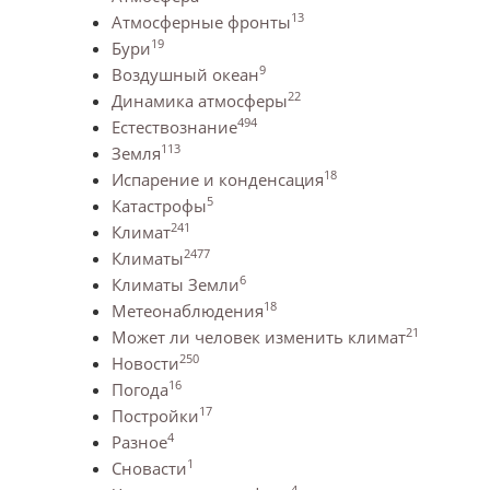
13
Атмосферные фронты
19
Бури
9
Воздушный океан
22
Динамика атмосферы
494
Естествознание
113
Земля
18
Испарение и конденсация
5
Катастрофы
241
Климат
2477
Климаты
6
Климаты Земли
18
Метеонаблюдения
21
Может ли человек изменить климат
250
Новости
16
Погода
17
Постройки
4
Разное
1
Сновасти
4