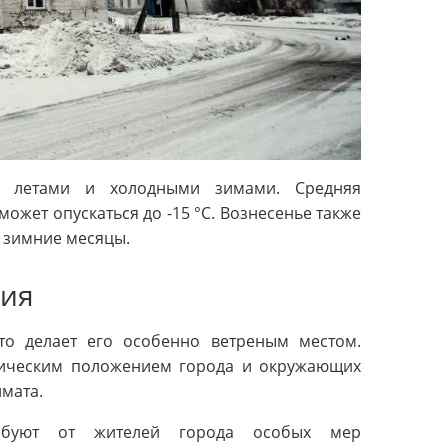
ми летами и холодными зимами. Средняя
может опускаться до -15 °C. Вознесенье также
 зимние месяцы.
вия
то делает его особенно ветреным местом.
фическим положением города и окружающих
имата.
ребуют от жителей города особых мер