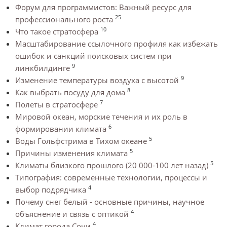
Форум для программистов: Важный ресурс для
25
профессионального роста
10
Что такое стратосфера
Масштабирование ссылочного профиля как избежать
ошибок и санкций поисковых систем при
9
линкбилдинге
9
Изменение температуры воздуха с высотой
8
Как выбрать посуду для дома
7
Полеты в стратосфере
Мировой океан, морские течения и их роль в
6
формировании климата
5
Воды Гольфстрима в Тихом океане
5
Причины изменения климата
5
Климаты близкого прошлого (20 000-100 лет назад)
Типография: современные технологии, процессы и
4
выбор подрядчика
Почему снег белый - основные причины, научное
4
объяснение и связь с оптикой
4
Климат города Сочи