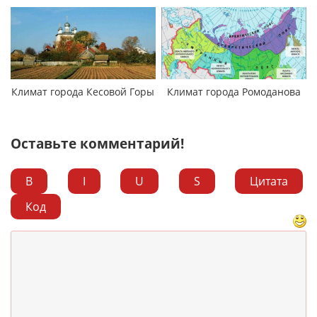
Климат города Кесовой Горы
Климат города Ромоданова
Оставьте комментарий!
B
I
U
S
Цитата
Код