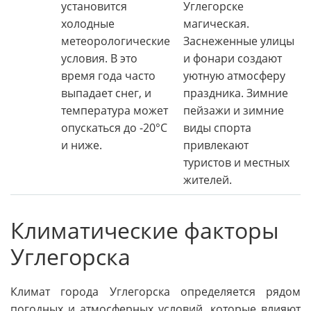
установится
Углегорске
холодные
магическая.
метеорологические
Заснеженные улицы
условия. В это
и фонари создают
время года часто
уютную атмосферу
выпадает снег, и
праздника. Зимние
температура может
пейзажи и зимние
опускаться до -20°C
виды спорта
и ниже.
привлекают
туристов и местных
жителей.
Климатические факторы
Углегорска
Климат города Углегорска определяется рядом
погодных и атмосферных условий, которые влияют