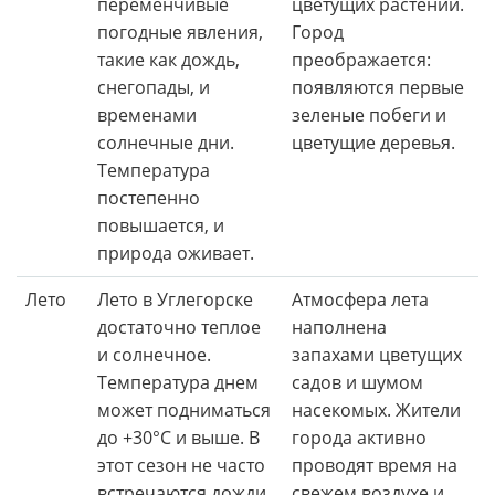
переменчивые
цветущих растений.
погодные явления,
Город
такие как дождь,
преображается:
снегопады, и
появляются первые
временами
зеленые побеги и
солнечные дни.
цветущие деревья.
Температура
постепенно
повышается, и
природа оживает.
Лето
Лето в Углегорске
Атмосфера лета
достаточно теплое
наполнена
и солнечное.
запахами цветущих
Температура днем
садов и шумом
может подниматься
насекомых. Жители
до +30°C и выше. В
города активно
этот сезон не часто
проводят время на
встречаются дожди.
свежем воздухе и