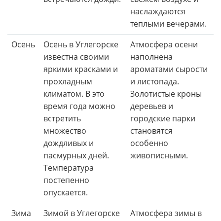
наслаждаются
теплыми вечерами.
Осень
Осень в Углегорске
Атмосфера осени
известна своими
наполнена
яркими красками и
ароматами сырости
прохладным
и листопада.
климатом. В это
Золотистые кроны
время года можно
деревьев и
встретить
городские парки
множество
становятся
дождливых и
особенно
пасмурных дней.
живописными.
Температура
постепенно
опускается.
Зима
Зимой в Углегорске
Атмосфера зимы в