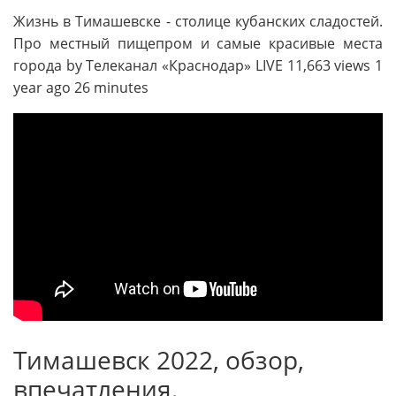
Жизнь в Тимашевске - столице кубанских сладостей.
Про местный пищепром и самые красивые места
города by Телеканал «Краснодар» LIVE 11,663 views 1
year ago 26 minutes
Тимашевск 2022, обзор,
впечатления.