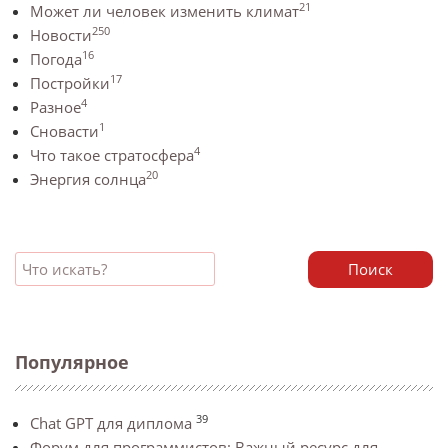
21
Может ли человек изменить климат
250
Новости
16
Погода
17
Постройки
4
Разное
1
Сновасти
4
Что такое стратосфера
20
Энергия солнца
Поиск
Популярное
39
Chat GPT для диплома
Форум для программистов: Важный ресурс для