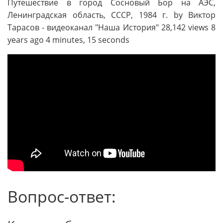
Путешествие в город Сосновый Бор на АЭС,
Ленинградская область, СССР, 1984 г. by Виктор
Тарасов - видеоканал "Наша История" 28,142 views 8
years ago 4 minutes, 15 seconds
Вопрос-ответ: